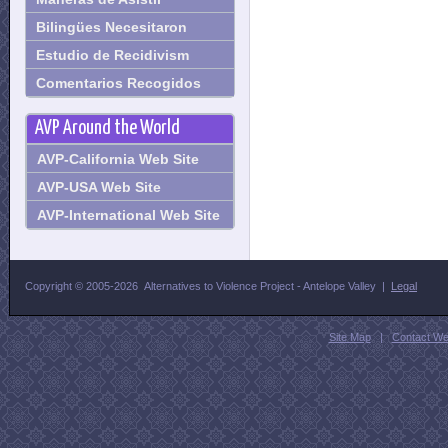
Bilingües Necesitaron
Estudio de Recidivism
Comentarios Recogidos
AVP Around the World
AVP-California Web Site
AVP-USA Web Site
AVP-International Web Site
Copyright © 2005-
2026 Alternatives to Violence Project - Antelope Valley
|
Legal
Site Map
|
Contact W