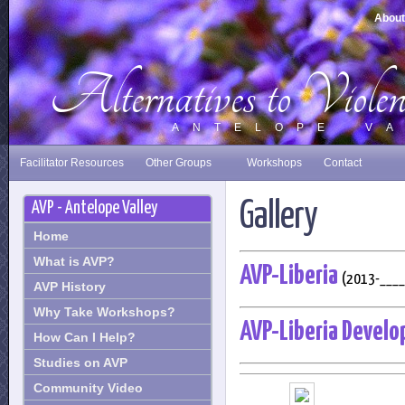
About
Alternatives to Violen
A N T E L O P E V A 
Facilitator Resources
Other Groups
Workshops
Contact
Gallery
AVP - Antelope Valley
Home
What is AVP?
AVP-Liberia
(2013-____
AVP History
Why Take Workshops?
AVP-Liberia Develo
How Can I Help?
Studies on AVP
Community Video